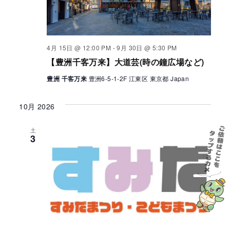
ナ
ゲ
ビ
ー
ゲ
4月 15日 @ 12:00 PM
-
9月 30日 @ 5:30 PM
シ
【豊洲千客万来】大道芸(時の鐘広場など)
ー
ョ
豊洲 千客万来
豊洲6-5-1-2F 江東区 東京都 Japan
シ
ン
ョ
10月 2026
ン
土
3