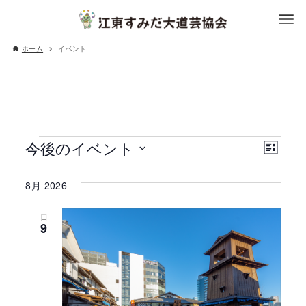
ホーム
イベント
イ
今後のイベント
イ
ビ
リ
日
ベ
ス
ュ
ベ
付
8月 2026
ト
ン
を
ー
表
ン
選
日
ト
示
9
択
の
ト
ビ
ナ
ュ
ビ
ー