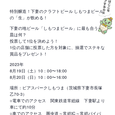
特別醸造！下妻のクラフトビール しもつまビール
の「生」が飲める！
下妻の地ビール「しもつまビール」に最も合う一
皿は何？
投票して1位を決めよう！
1位の店舗に投票した方を対象に、抽選でステキな
賞品をプレゼント！
2023年
8月19日（土）10：00〜18:00
8月20日（日）10：00〜16:00
場所：ビアスパークしもつま（茨城県下妻市長塚
乙70-3）
○電車でのアクセス 関東鉄道常総線 下妻駅より
車にて約10分
○車でのアクセス 圏央道～常総IC～常総バイパ