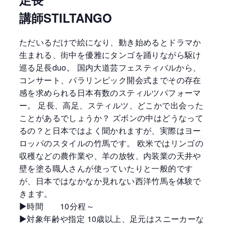
講師STILTANGO
ただいるだけで絵になり、動き始めるとドラマか
生まれる、街中を優雅にタンゴを踊りながら駆け
巡る足長duo。 国内大道芸フェスティバルから、
コンサート、パラリンピック開会式までその存在
感を求められる日本有数のスティルツパフォーマ
ー。 足長、高足、スティルツ、どこかで出会った
ことがあるでしょうか？ ズボンの中はどうなって
るの？と日本ではよく聞かれますが、実際はヨー
ロッパのスタイルの竹馬です。 欧米ではリンゴの
収穫などの農作業や、羊の放牧、内装業の天井や
壁を塗る職人さんが使っていたりと一般的です
が、日本ではなかなか見れない西洋竹馬を体験で
きます。
▶︎時間 10分程～
▶︎対象年齢や指定 10歳以上、足元はスニーカーな